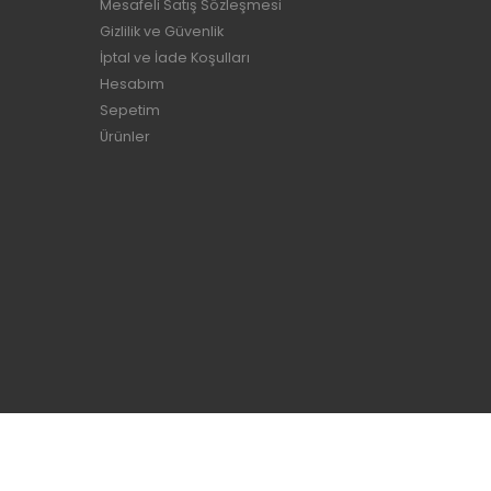
Mesafeli Satış Sözleşmesi
Gizlilik ve Güvenlik
İptal ve İade Koşulları
Hesabım
Sepetim
Ürünler