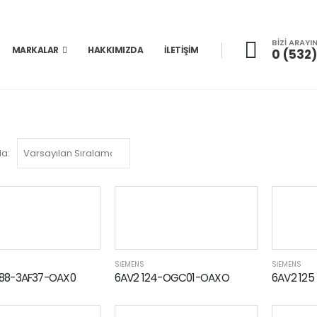
BİZİ ARAYI
MARKALAR
HAKKIMIZDA
İLETIŞIM
0 (532)
la:
SİEMENS
SİEMENS
688-3AF37-OAX0
6AV2 124-OGC01-OAXO
6AV2 12