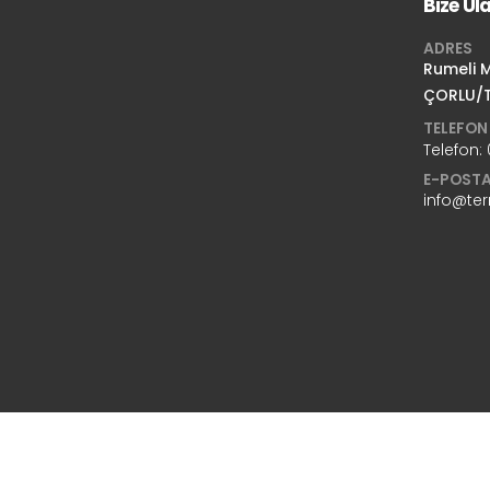
Bize Ul
ADRES
Rumeli M
ÇORLU/
TELEFON
Telefon:
E-POST
info@te