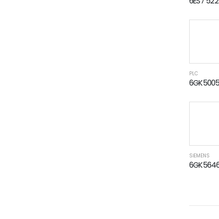
6ES7 522
PLC
6GK5005
SİEMENS
6GK564