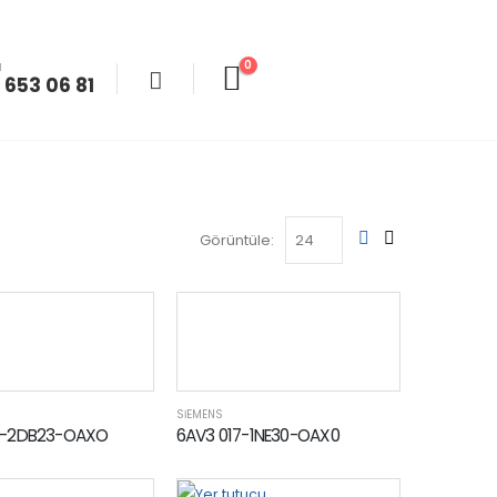
0
N
 653 06 81
Görüntüle:
SİEMENS
5 -2DB23-OAXO
6AV3 017-1NE30-OAX0