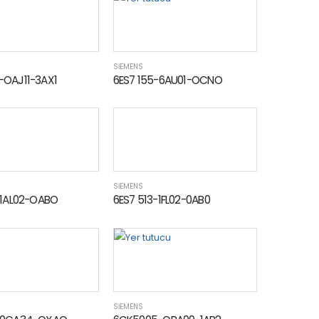
SİEMENS
-OAJ11-3AX1
6ES7 155-6AU01-OCNO
SİEMENS
-1AL02-OABO
6ES7 513-1FL02-0AB0
SİEMENS