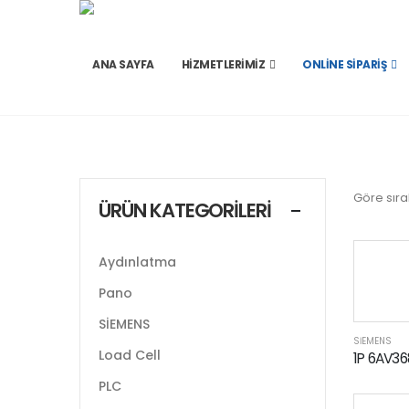
ANA SAYFA
HIZMETLERIMIZ
ONLINE SIPARIŞ
Göre sıra
ÜRÜN KATEGORILERI
Aydınlatma
Pano
SİEMENS
SİEMENS
Load Cell
1P 6AV3
PLC