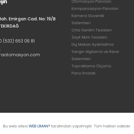
aşın
Otomasyon Panoları
Kompanzasyon Panoları
Kamera Güvenlik
ah. Emirgan Cad. No: 19/B
Sistemleri
TEKİRDAĞ
Orta Gerilim Tesisleri
Zayıf Akım Tesisleri
0 (532) 653 06 81
Dış Mekan Aydınlatma
A
Yangın Algılama ve İhbar
rraotomasyon.com
Sistemleri
Topraklama Ölçümü
Pano İmalatı
Bu web sitesi
WEB LİMAN?
tarafından yapılmıştır. Tüm hakları saklıdır.