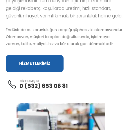
paylaşılmasıdır. Tüm dünyanın açık bir pazar haline
geldiği rekabetçi koşullarda üretimi; hızlı, standart,
güvenli, nihayet verimli kılmak, bir zorunluluk haline geldi.
Endüstride bu zorunluluğun karşılığı şüphesiz ki otomasyondur.
Otomasyon, müşteri talepleri doğrultusunda, işletmeye
zaman, kalite, maliyet, hız ve kâr olarak geri dönmektedir.
HİZMETLERİMİZ
BİZE ULAŞIN
0 (532) 653 06 81