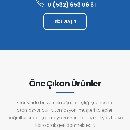
0 (532) 653 06 81
BİZE ULAŞIN
Öne Çıkan Ürünler
Endüstride bu zorunluluğun karşılığı şüphesiz ki
otomasyondur. Otomasyon, müşteri talepleri
doğrultusunda, işletmeye zaman, kalite, maliyet, hız ve
kâr olarak geri dönmektedir.