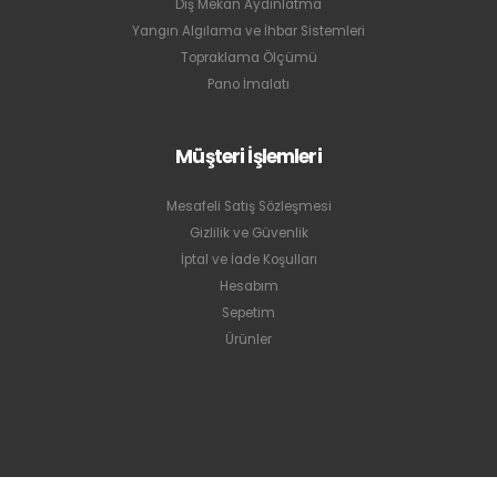
Dış Mekan Aydınlatma
Yangın Algılama ve İhbar Sistemleri
Topraklama Ölçümü
Pano İmalatı
Müşteri İşlemleri
Mesafeli Satış Sözleşmesi
Gizlilik ve Güvenlik
İptal ve İade Koşulları
Hesabım
Sepetim
Ürünler