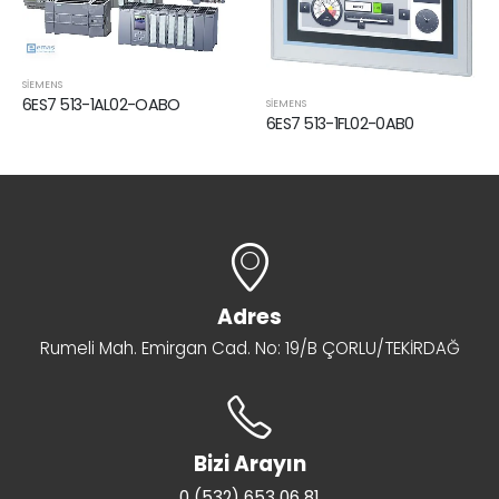
AL02-OABO
SİEMENS
6ES7 513-1FL02-0AB0
SİEMENS
6GK5008-OB
Adres
Rumeli Mah. Emirgan Cad. No: 19/B ÇORLU/TEKİRDAĞ
Bizi Arayın