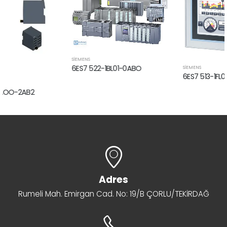
SİEMENS
6ES7 522-1BL01-0ABO
SİEMENS
6ES7 513-1FL02-0AB0
Adres
Rumeli Mah. Emirgan Cad. No: 19/B ÇORLU/TEKİRDAĞ