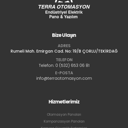
Bize Ulaşın
ADRES
Rumeli Mah. Emirgan Cad. No: 19/B ÇORLU/TEKİRDAĞ
TELEFON
Telefon:
0 (532) 653 06 81
E-POSTA
info@terraotomasyon.com
Hizmetlerimiz
Otomasyon Panoları
Kompanzasyon Panoları
Kamera Güvenlik Sistemleri
Orta Gerilim Tesisleri